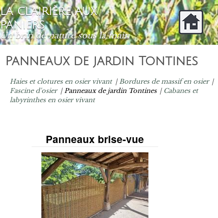
Aller au contenu
LA CLAIRIÈRE AUX
principal
PANIERS
Un brin de nature sous la main
Panneaux de jardin Tontines
Haies et clotures en osier vivant
Bordures de massif en osier
Fascine d'osier
Panneaux de jardin Tontines
Cabanes et
labyrinthes en osier vivant
Panneaux brise-vue